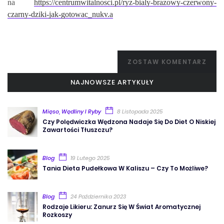
na
https://centrumwitalnosci.pl/ryz-bialy-brazowy-czerwony-
czarny-dziki-jak-gotowac_nukv.a
ZOSTAW KOMENTARZ
NAJNOWSZE ARTYKUŁY
Mięso, Wędliny I Ryby
8 Listopada 2025
Czy Polędwiczka Wędzona Nadaje Się Do Diet O Niskiej
Zawartości Tłuszczu?
Blog
19 Lutego 2025
Tania Dieta Pudełkowa W Kaliszu – Czy To Możliwe?
Blog
24 Października 2023
Rodzaje Likieru: Zanurz Się W Świat Aromatycznej
Rozkoszy