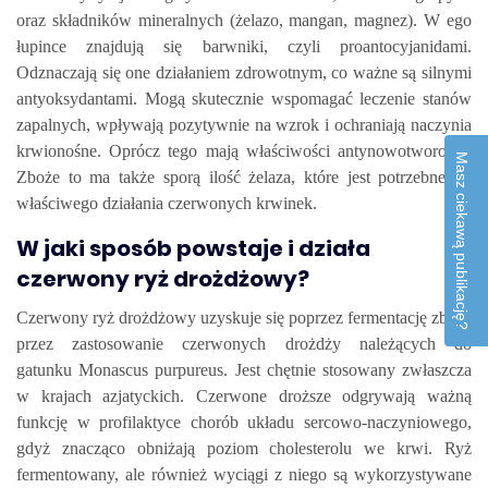
oraz składników mineralnych (żelazo, mangan, magnez). W ego
łupince znajdują się barwniki, czyli proantocyjanidami.
Odznaczają się one działaniem zdrowotnym, co ważne są silnymi
antyoksydantami. Mogą skutecznie wspomagać leczenie stanów
zapalnych, wpływają pozytywnie na wzrok i ochraniają naczynia
krwionośne. Oprócz tego mają właściwości antynowotworowe.
Masz ciekawą publikację?
Zboże to ma także sporą ilość żelaza, które jest potrzebne do
właściwego działania czerwonych krwinek.
W jaki sposób powstaje i działa
czerwony ryż drożdżowy?
Czerwony ryż drożdżowy uzyskuje się poprzez fermentację zboża
przez zastosowanie czerwonych drożdży należących do
gatunku Monascus purpureus. Jest chętnie stosowany zwłaszcza
w krajach azjatyckich. Czerwone droższe odgrywają ważną
funkcję w profilaktyce chorób układu sercowo-naczyniowego,
gdyż znacząco obniżają poziom cholesterolu we krwi. Ryż
fermentowany, ale również wyciągi z niego są wykorzystywane