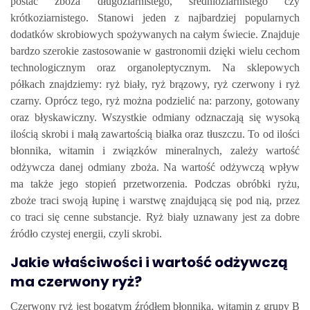
postać zboża długoziarnistego, średnioziarnistego czy
krótkoziarnistego. Stanowi jeden z najbardziej popularnych
dodatków skrobiowych spożywanych na całym świecie. Znajduje
bardzo szerokie zastosowanie w gastronomii dzięki wielu cechom
technologicznym oraz organoleptycznym. Na sklepowych
półkach znajdziemy: ryż biały, ryż brązowy, ryż czerwony i ryż
czarny. Oprócz tego, ryż można podzielić na: parzony, gotowany
oraz błyskawiczny. Wszystkie odmiany odznaczają się wysoką
ilością skrobi i małą zawartością białka oraz tłuszczu. To od ilości
błonnika, witamin i związków mineralnych, zależy wartość
odżywcza danej odmiany zboża. Na wartość odżywczą wpływ
ma także jego stopień przetworzenia. Podczas obróbki ryżu,
zboże traci swoją łupinę i warstwę znajdującą się pod nią, przez
co traci się cenne substancje. Ryż biały uznawany jest za dobre
źródło czystej energii, czyli skrobi.
Jakie właściwości i wartość odżywczą
ma czerwony ryż?
Czerwony ryż jest bogatym źródłem błonnika, witamin z grupy B