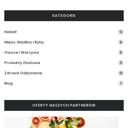
KATEGORIE
Nabiał
12
Mięso, Wędliny I Ryby
9
Owoce I Warzywa
5
Produkty Zbożowe
11
Zdrowe Odżywianie
13
Blog
7
OFERTY NASZYCH PARTNERÓW