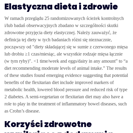
Elastyczna dieta i zdrowie
W ramach przeglądu 25 randomizowanych ścieżek kontrolnych
i/lub badań obserwacyjnych zbadano w szczególności skutki
zdrowotne przyjęcia diety elastycznej. Należy zauważyć, że
definicja tej diety w tych badaniach różni się nieznacznie,
począwszy od "diety składającej się w sumie z czerwonego mięsa
lub drobiu ≥1 czas/miesiąc, ale wszystkie rodzaje mięsa łącznie
(w tym ryby)". <1 time/week and eggs/dairy in any amount” to “a
diet recommending moderate levels of animal intake.” The results
of these studies found emerging evidence suggesting that potential
benefits of the flexitarian diet include improved markers of
metabolic health, lowered blood pressure and reduced risk of type
2 diabetes. A semi-vegetarian or flexitarian diet may also have a
role to play in the treatment of inflammatory bowel diseases, such
as Crohn’s disease.
Korzyści zdrowotne