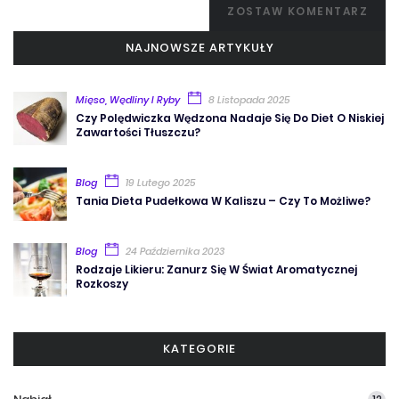
ZOSTAW KOMENTARZ
NAJNOWSZE ARTYKUŁY
Mięso, Wędliny I Ryby
8 Listopada 2025
Czy Polędwiczka Wędzona Nadaje Się Do Diet O Niskiej
Zawartości Tłuszczu?
Blog
19 Lutego 2025
Tania Dieta Pudełkowa W Kaliszu – Czy To Możliwe?
Blog
24 Października 2023
Rodzaje Likieru: Zanurz Się W Świat Aromatycznej
Rozkoszy
KATEGORIE