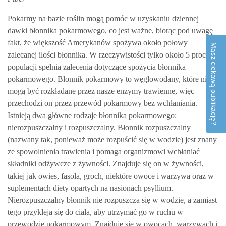
Pokarmy na bazie roślin mogą pomóc w uzyskaniu dziennej
dawki błonnika pokarmowego, co jest ważne, biorąc pod uwagę
fakt, że większość Amerykanów spożywa około połowy
Masz ciekawą publikację?
zalecanej ilości błonnika. W rzeczywistości tylko około 5 procent
populacji spełnia zalecenia dotyczące spożycia błonnika
pokarmowego. Błonnik pokarmowy to węglowodany, które nie
mogą być rozkładane przez nasze enzymy trawienne, więc
przechodzi on przez przewód pokarmowy bez wchłaniania.
Istnieją dwa główne rodzaje błonnika pokarmowego:
nierozpuszczalny i rozpuszczalny. Błonnik rozpuszczalny
(nazwany tak, ponieważ może rozpuścić się w wodzie) jest znany
ze spowolnienia trawienia i pomaga organizmowi wchłaniać
składniki odżywcze z żywności. Znajduje się on w żywności,
takiej jak owies, fasola, groch, niektóre owoce i warzywa oraz w
suplementach diety opartych na nasionach psyllium.
Nierozpuszczalny błonnik nie rozpuszcza się w wodzie, a zamiast
tego przykleja się do ciała, aby utrzymać go w ruchu w
przewodzie pokarmowym. Znajduje się w owocach, warzywach i