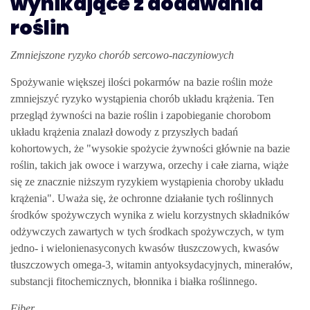
wynikające z dodawania
roślin
Zmniejszone ryzyko chorób sercowo-naczyniowych
Spożywanie większej ilości pokarmów na bazie roślin może
zmniejszyć ryzyko wystąpienia chorób układu krążenia. Ten
przegląd żywności na bazie roślin i zapobieganie chorobom
układu krążenia znalazł dowody z przyszłych badań
kohortowych, że "wysokie spożycie żywności głównie na bazie
roślin, takich jak owoce i warzywa, orzechy i całe ziarna, wiąże
się ze znacznie niższym ryzykiem wystąpienia choroby układu
krążenia". Uważa się, że ochronne działanie tych roślinnych
środków spożywczych wynika z wielu korzystnych składników
odżywczych zawartych w tych środkach spożywczych, w tym
jedno- i wielonienasyconych kwasów tłuszczowych, kwasów
tłuszczowych omega-3, witamin antyoksydacyjnych, minerałów,
substancji fitochemicznych, błonnika i białka roślinnego.
Fiber