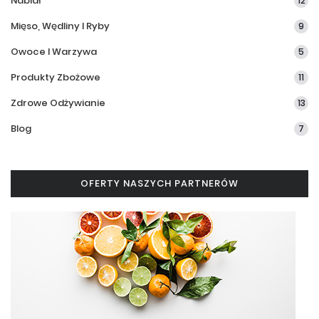
Nabiał
12
Mięso, Wędliny I Ryby
9
Owoce I Warzywa
5
Produkty Zbożowe
11
Zdrowe Odżywianie
13
Blog
7
OFERTY NASZYCH PARTNERÓW