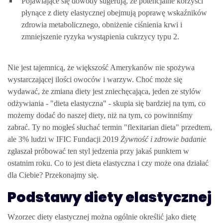
Pojawiające się dowody sugerują, że potencjalne korzyści
płynące z diety elastycznej obejmują poprawę wskaźników
zdrowia metabolicznego, obniżenie ciśnienia krwi i
zmniejszenie ryzyka wystąpienia cukrzycy typu 2.
Nie jest tajemnicą, że większość Amerykanów nie spożywa
wystarczającej ilości owoców i warzyw. Choć może się
wydawać, że zmiana diety jest zniechęcająca, jeden ze stylów
odżywiania - "dieta elastyczna" - skupia się bardziej na tym, co
możemy dodać do naszej diety, niż na tym, co powinniśmy
zabrać. Ty no mogłeś słuchać termin "flexitarian dieta" przedtem,
ale 3% ludzi w IFIC Fundacji 2019
Żywność i zdrowie badanie
zgłaszał próbować ten styl jedzenia przy jakaś punktem w
ostatnim roku. Co to jest dieta elastyczna i czy może ona działać
dla Ciebie? Przekonajmy się.
Podstawy diety elastycznej
Wzorzec diety elastycznej można ogólnie określić jako dietę